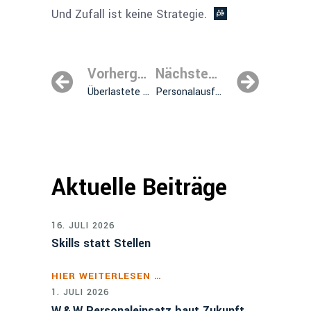
Und Zufall ist keine Strategie.
Vorhergehender Beitrag
Nächster Beitrag
Überlastete Organisation gefährdet den Projekterfolg – oft unbemerkt
Personalausfall auf der Baustelle
Aktuelle Beiträge
16. JULI 2026
Skills statt Stellen
HIER WEITERLESEN …
1. JULI 2026
W & W Personaleinsatz baut Zukunft