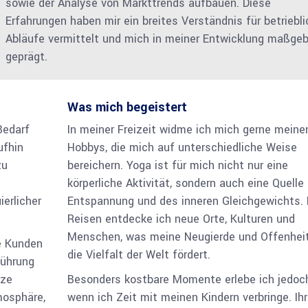
sowie der Analyse von Markttrends auf­bauen. Diese
Erfahrungen haben mir ein breites Verständnis für betriebl
Abläufe vermittelt und mich in meiner Entwicklung maß­geb
geprägt.
Was mich begeistert
Bedarf
In meiner Freizeit widme ich mich gerne meine
ufhin
Hobbys, die mich auf unter­schied­liche Weise
zu
bereichern. Yoga ist für mich nicht nur eine
körperliche Aktivität, sondern auch eine Quelle 
erlicher
Entspannung und des inneren Gleich­gewichts.
Reisen entdecke ich neue Orte, Kulturen und
Menschen, was meine Neugierde und Offenheit
e Kunden
die Vielfalt der Welt fördert.
führung
tze
Besonders kostbare Momente erlebe ich jedoch
mosphäre,
wenn ich Zeit mit meinen Kindern verbringe. Ih